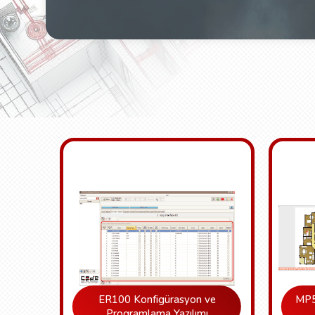
ER100 Konfigürasyon ve
MP5
Programlama Yazılımı