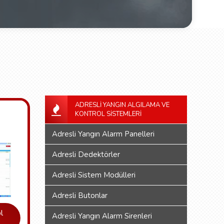
ADRESLI YANGIN ALGILAMA VE
KONTROL SISTEMLERI
Adresli Yangın Alarm Panelleri
Adresli Dedektörler
Adresli Sistem Modülleri
Adresli Butonlar
l
Adresli Yangın Alarm Sirenleri